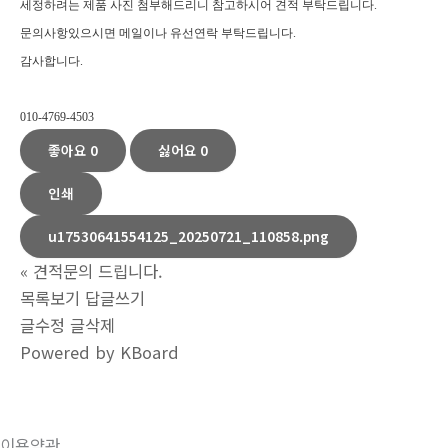
세정하려는 제품 사진 첨부해드리니 참고하시어 견적 부탁드립니다.
문의사항있으시면 메일이나 유선연락 부탁드립니다.
감사합니다.
010-4769-4503
좋아요
0
싫어요
0
인쇄
u17530641554125_20250721_110858.png
«
견적문의 드립니다.
목록보기
답글쓰기
글수정
글삭제
Powered by KBoard
이용약관