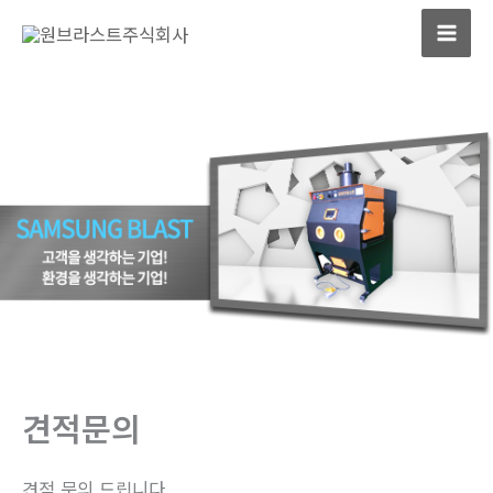
콘
텐
츠
로
건
너
뛰
기
견적문의
견적 문의 드립니다.