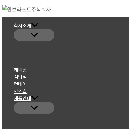
콘
텐
츠
회사소개
로
건
너
뛰
기
캐비넷
직압식
컨베어
인덱스
제품안내