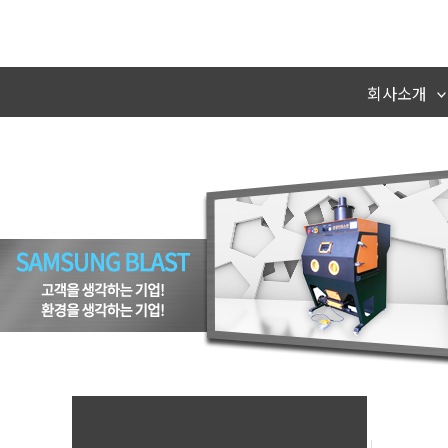
콘
텐
츠
회사소개
로
건
너
뛰
기