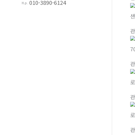
010-3890-6124
H.p.
7
로
로