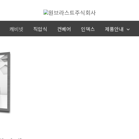
캐비넷
직압식
컨베어
인덱스
제품안내