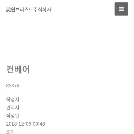
콘
텐
츠
로
건
너
뛰
기
컨베어
85374
작성자
관리자
작성일
2018-12-06 00:48
조회